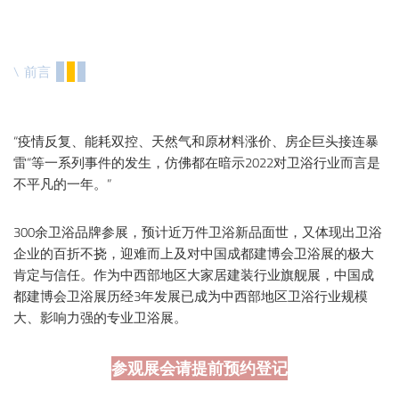
关于我们
\ 前言
重庆建博会
English
“疫情反复、能耗双控、天然气和原材料涨价、房企巨头接连暴
雷“等一系列事件的发生，仿佛都在暗示2022对卫浴行业而言是
不平凡的一年。”
300余卫浴品牌参展，预计近万件卫浴新品面世，又体现出卫浴
企业的百折不挠，迎难而上及对中国成都建博会卫浴展的极大
肯定与信任。作为中西部地区大家居建装行业旗舰展，中国成
都建博会卫浴展历经3年发展已成为中西部地区卫浴行业规模
大、影响力强的专业卫浴展。
参观展会请提前预约登记