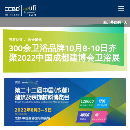
距开幕仅剩
--
天
网站首页
当前位置
展会聚焦
展会概览
300余卫浴品牌10月8-10日齐
聚2022中国成都建博会卫浴展
展商服务
观众服务
特色展区
同期活动
媒体中心