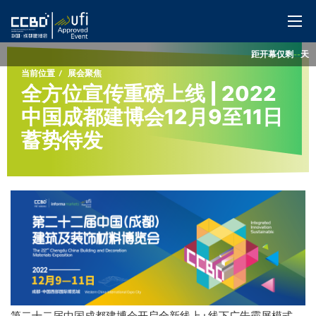
距开幕仅剩
--
天
网站首页
当前位置
展会聚焦
全方位宣传重磅上线 | 2022
展会概览
中国成都建博会12月9至11日
蓄势待发
展商服务
观众服务
特色展区
同期活动
媒体中心
第二十二届中国成都建博会开启全新线上+线下广告霸屏模式。