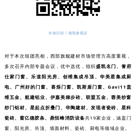
长按识别 | 领取参观证
对于本次组团亮相，西部旗舰建材市场管理方高度重视，
多次召开内部专题会议，优中选优，组织
盛凯名门、誉府
仕家门窗、乐道阳光房、创维集成吊顶、华美星集成厨
电、广州好的门窗、喜烁门窗、凯斯盾门窗、Gavi11盖
维五金、航建铝业、伊嘉美梯步砖、联盟五金、蓉美纱窗
纱门铝材、星起点折叠门、华陶建材、发现者瓷砖、星科
瓷砖、窗亿德胶条、鼎恒峰消防设备
共19家企业，涵盖门
窗、阳光房、吊顶、墙面材料、瓷砖、厨电等领域企业。