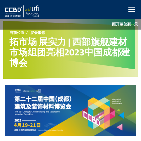
距开幕仅剩
--
天
网站首页
当前位置
展会聚焦
拓市场 展实力 | 西部旗舰建材
展会概览
市场组团亮相2023中国成都建
博会
展商服务
观众服务
特色展区
同期活动
媒体中心