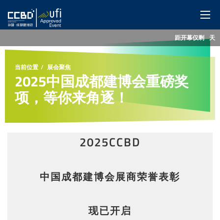
距开幕仅剩
--
天
网站首页
当前位置
展会聚焦
展会概览
2025中国成都建博会重磅奖
项，等你来角逐！
展商服务
观众服务
2025CCBD
特色展区
中国成都建博会展商荣誉表彰
同期活动
媒体中心
现已开启