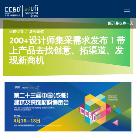
距开幕仅剩
--
天
网站首页
当前位置
展会聚焦
200+设计师集采需求发布！带
展会概览
上产品去找创意、拓渠道、发
现新商机
展商服务
观众服务
特色展区
同期活动
媒体中心