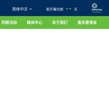
--
简体中文
距开幕仅剩
天
同期活动
媒体中心
关于我们
重庆建博会