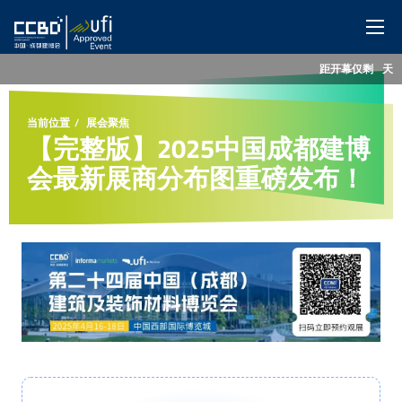
距开幕仅剩
--
天
网站首页
当前位置
展会聚焦
展会概览
【完整版】2025中国成都建博
会最新展商分布图重磅发布！
展商服务
观众服务
特色展区
同期活动
媒体中心