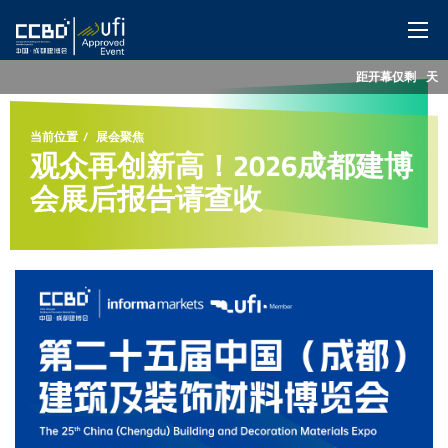
距开幕仅剩
--
天
网站首页
当前位置
展会聚焦
展会概览
观众再创新高！2026成都建博
会展后报告请查收
展商服务
观众服务
特色展区
同期活动
媒体中心